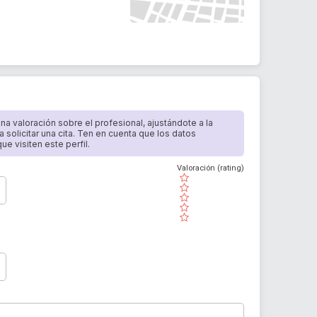
 una valoración sobre el profesional, ajustándote a la
a solicitar una cita. Ten en cuenta que los datos
e visiten este perfil.
Valoración (rating)
( )
( )
( )
( )
( )