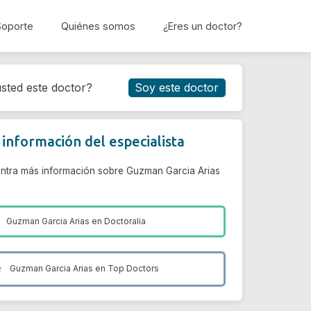
Soporte
Quiénes somos
¿Eres un doctor?
Reservar cita
sted este doctor?
Soy este doctor
información del especialista
ntra más información sobre Guzman Garcia Arias
Guzman Garcia Arias en
Doctoralia
Guzman Garcia Arias en
Top Doctors