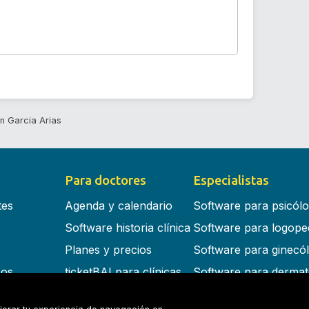
 Garcia Arias
Para doctores
Especialistas
tes
Agenda y calendario
Software para psicól
Software historia clínica
Software para logope
Planes y precios
Software para ginecó
cos
ticketBAI para clínicas
Software para dermat
s en la nube
Software para dentist