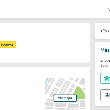
¿Es u
r reserva
Más 
Encue
aquí:
Ver mapa