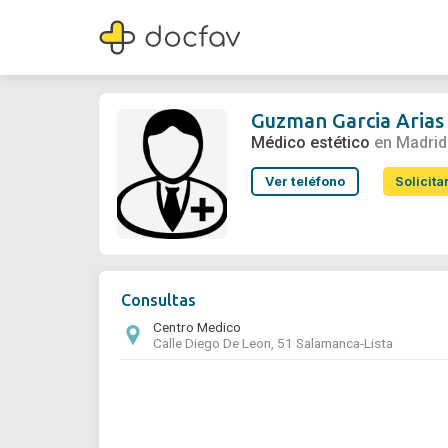
Guzman Garcia Arias
Médico estético
Guzman Garcia Arias
Médico estético
en Madrid
Ver teléfono
Solicita
Consultas
Centro Medico
Calle Diego De Leon, 51 Salamanca-Lista