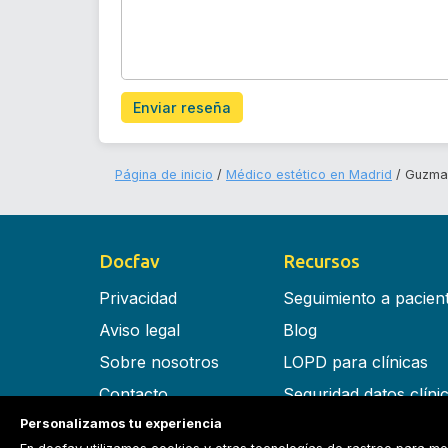
Enviar reseña
Página de inicio
Médico estético en Madrid
Guzman
Docfav
Recursos
Privacidad
Seguimiento a pacien
Aviso legal
Blog
Sobre nosotros
LOPD para clínicas
Contacto
Seguridad datos clíni
Personalizamos tu experiencia
Términos y condiciones
Software para clínica