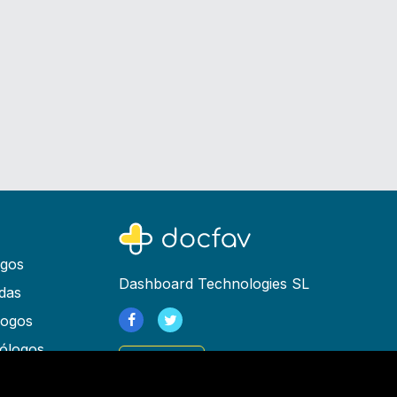
ogos
Dashboard Technologies SL
das
logos
ólogos
Registrarse
as