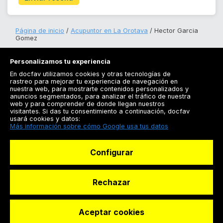
Página de inicio
Acupuntor en La Orotava
Hector Garcia
Gomez
Personalizamos tu experiencia
En docfav utilizamos cookies y otras tecnologías de
rastreo para mejorar tu experiencia de navegación en
nuestra web, para mostrarte contenidos personalizados y
anuncios segmentados, para analizar el tráfico de nuestra
Registrarse
web y para comprender de donde llegan nuestros
visitantes. Si das tu consentimiento a continuación, docfav
Docfav
usará cookies y datos:
Más información sobre cómo Google usa tus datos
Recursos
Configurar
Para doctores
Especialistas
Rechazar
Aceptar cookies
© Dashboard Technologies S.L