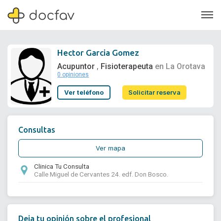
Hector Garcia Gomez
Acupuntor
Fisioterapeuta
en La Orotava
,
0 opiniones
Soporte
Ver teléfono
Solicitar reserva
Quiénes somos
¿Eres un doctor?
Consultas
Ver mapa
Clinica Tu Consulta
Calle Miguel de Cervantes 24. edf. Don Bosco.
Deja tu opinión sobre el profesional