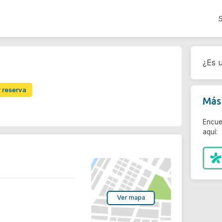
¿Es u
r reserva
Más 
Encue
aquí:
Ver mapa