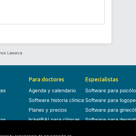
nos Laiseca
Para doctores
Especialistas
tes
Agenda y calendario
Software para psicól
Software historia clínica
Software para logope
Planes y precios
Software para ginecó
cos
ticketBAI para clínicas
Software para dermat
s en la nube
Software para dentist