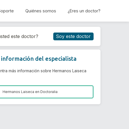
Soporte
Quiénes somos
¿Eres un doctor?
Reservar cita
sted este doctor?
Soy este doctor
información del especialista
ntra más información sobre Hermanos Laiseca
Hermanos Laiseca en
Doctoralia