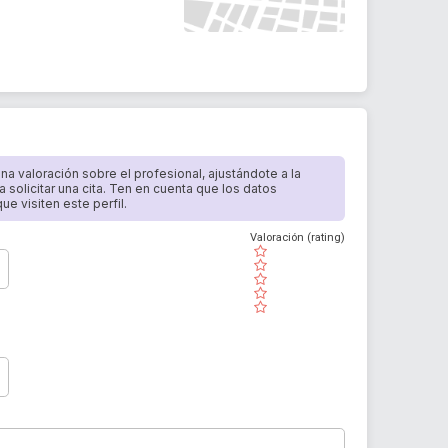
 una valoración sobre el profesional, ajustándote a la
a solicitar una cita. Ten en cuenta que los datos
e visiten este perfil.
Valoración (rating)
( )
( )
( )
( )
( )