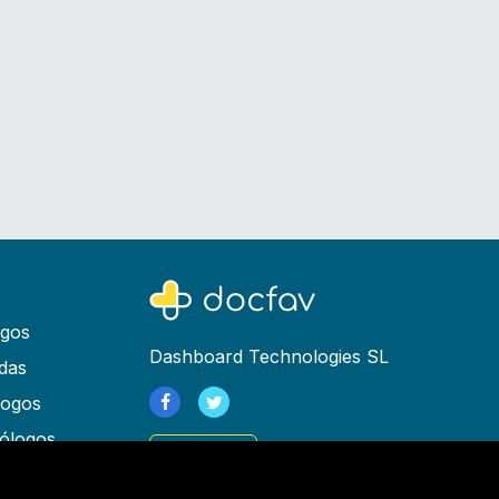
ogos
Dashboard Technologies SL
das
logos
ólogos
Registrarse
as