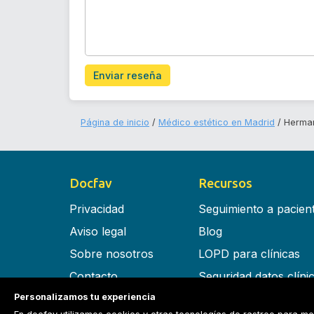
Enviar reseña
Página de inicio
Médico estético en Madrid
Herma
Docfav
Recursos
Privacidad
Seguimiento a pacien
Aviso legal
Blog
Sobre nosotros
LOPD para clínicas
Contacto
Seguridad datos clíni
Personalizamos tu experiencia
Términos y condiciones
Software para clínica