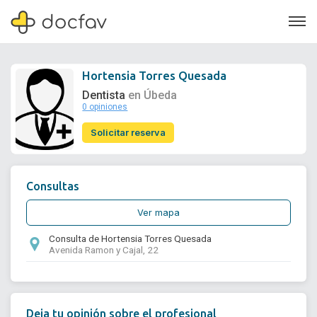
Hortensia Torres Quesada
Dentista
en Úbeda
0 opiniones
Soporte
Solicitar reserva
Quiénes somos
¿Eres un doctor?
Consultas
Ver mapa
Consulta de Hortensia Torres Quesada
Avenida Ramon y Cajal, 22
Deja tu opinión sobre el profesional