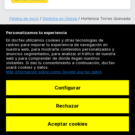
Página de inicio
Dentista en Úbeda
Hortensia Torres Quesada
Personalizamos tu experiencia
En docfav utilizamos cookies y otras tecnologías de
rastreo para mejorar tu experiencia de navegación en
nuestra web, para mostrarte contenidos personalizados y
anuncios segmentados, para analizar el tráfico de nuestra
Registrarse
web y para comprender de donde llegan nuestros
visitantes. Si das tu consentimiento a continuación, docfav
Docfav
usará cookies y datos:
Más información sobre cómo Google usa tus datos
Recursos
Configurar
Para doctores
Especialistas
Rechazar
Aceptar cookies
© Dashboard Technologies S.L
Solicitar reserva