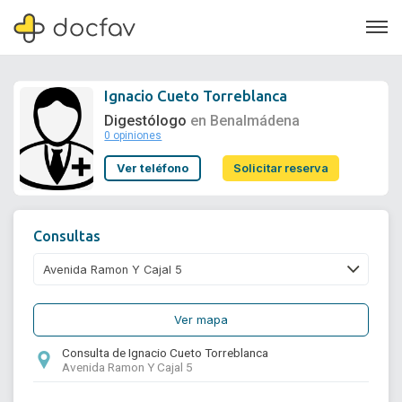
Ignacio Cueto Torreblanca
Digestólogo
en Benalmádena
0 opiniones
Soporte
Ver teléfono
Solicitar reserva
Quiénes somos
¿Eres un doctor?
Consultas
Ver mapa
Consulta de Ignacio Cueto Torreblanca
Avenida Ramon Y Cajal 5