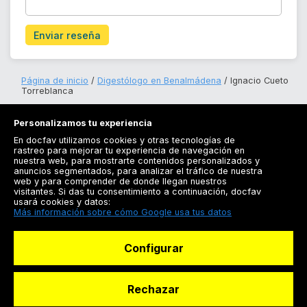
Enviar reseña
Página de inicio
Digestólogo en Benalmádena
Ignacio Cueto
Torreblanca
Personalizamos tu experiencia
En docfav utilizamos cookies y otras tecnologías de
rastreo para mejorar tu experiencia de navegación en
nuestra web, para mostrarte contenidos personalizados y
anuncios segmentados, para analizar el tráfico de nuestra
Registrarse
web y para comprender de donde llegan nuestros
visitantes. Si das tu consentimiento a continuación, docfav
Docfav
usará cookies y datos:
Más información sobre cómo Google usa tus datos
Recursos
Configurar
Para doctores
Especialistas
Rechazar