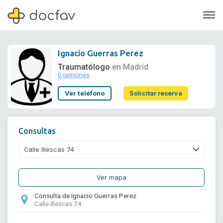
Ignacio Guerras Perez
Traumatólogo
en Madrid
0 opiniones
Soporte
Ver teléfono
Solicitar reserva
Quiénes somos
¿Eres un doctor?
Consultas
Ver mapa
Consulta de Ignacio Guerras Perez
Calle Illescas 74