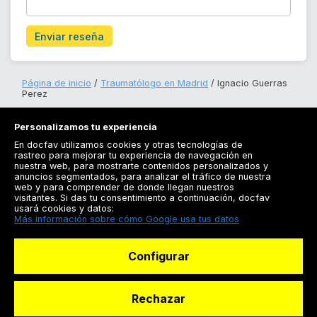
Enviar reseña
Página de inicio
Traumatólogo en Madrid
Ignacio Guerras
Perez
Personalizamos tu experiencia
En docfav utilizamos cookies y otras tecnologías de
rastreo para mejorar tu experiencia de navegación en
nuestra web, para mostrarte contenidos personalizados y
anuncios segmentados, para analizar el tráfico de nuestra
Registrarse
web y para comprender de donde llegan nuestros
visitantes. Si das tu consentimiento a continuación, docfav
Docfav
usará cookies y datos:
Más información sobre cómo Google usa tus datos
Recursos
Configurar
Para doctores
Especialistas
Rechazar