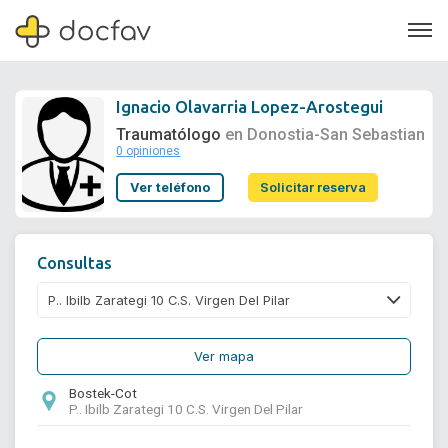
Ignacio Olavarria Lopez-Arostegui
Traumatólogo
en Donostia-San Sebastian
0 opiniones
Soporte
Ver teléfono
Solicitar reserva
Quiénes somos
¿Eres un doctor?
Consultas
Ver mapa
Bostek-Cot
P.. Ibilb Zarategi 10 C.S. Virgen Del Pilar