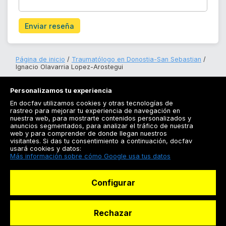
Enviar reseña
Página de inicio
Traumatólogo en Donostia-San Sebastian
Ignacio Olavarria Lopez-Arostegui
Personalizamos tu experiencia
En docfav utilizamos cookies y otras tecnologías de
rastreo para mejorar tu experiencia de navegación en
nuestra web, para mostrarte contenidos personalizados y
anuncios segmentados, para analizar el tráfico de nuestra
Registrarse
web y para comprender de donde llegan nuestros
visitantes. Si das tu consentimiento a continuación, docfav
Docfav
usará cookies y datos:
Más información sobre cómo Google usa tus datos
Recursos
Configurar
Para doctores
Especialistas
Rechazar