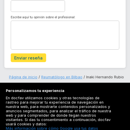
Escribe aquí tu opinión sobre el profesional:
Enviar reseña
Página de inicio
Reumatólogo en Bilbao
Inaki Hernando Rubio
Personalizamos tu experiencia
En docfav utilizamos cookies y otras tecnologías de
rastreo para mejorar tu experiencia de navegación en
nuestra web, para mostrarte contenidos personalizados y
anuncios segmentados, para analizar el tráfico de nuestra
Registrarse
web y para comprender de donde llegan nuestros
visitantes. Si das tu consentimiento a continuación, docfav
Docfav
usará cookies y datos:
Más información sobre cómo Google usa tus datos