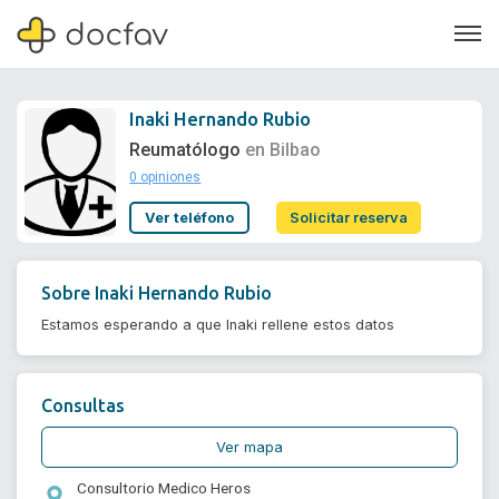
Inaki Hernando Rubio
Reumatólogo
en Bilbao
0 opiniones
Soporte
Ver teléfono
Solicitar reserva
Quiénes somos
¿Eres un doctor?
Sobre
Inaki Hernando Rubio
Estamos esperando a que Inaki rellene estos datos
Consultas
Ver mapa
Consultorio Medico Heros