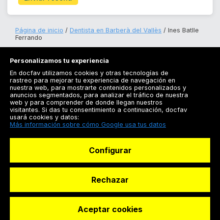
Página de inicio
Dentista en Barberà del Vallès
Ines Batlle
Ferrando
Personalizamos tu experiencia
En docfav utilizamos cookies y otras tecnologías de
rastreo para mejorar tu experiencia de navegación en
nuestra web, para mostrarte contenidos personalizados y
anuncios segmentados, para analizar el tráfico de nuestra
Registrarse
web y para comprender de donde llegan nuestros
visitantes. Si das tu consentimiento a continuación, docfav
Docfav
usará cookies y datos:
Más información sobre cómo Google usa tus datos
Recursos
Configurar
Para doctores
Especialistas
Rechazar
Aceptar cookies
© Dashboard Technologies S.L