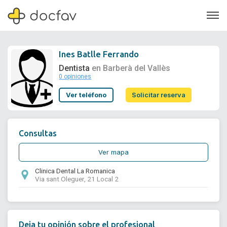
Ines Batlle Ferrando
Dentista
en Barberà del Vallès
0 opiniones
Soporte
Ver teléfono
Solicitar reserva
Quiénes somos
¿Eres un doctor?
Consultas
Ver mapa
Clinica Dental La Romanica
Via sant Oleguer, 21 Local 2
Deja tu opinión sobre el profesional