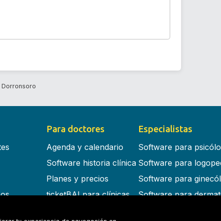
z Dorronsoro
Para doctores
Especialistas
tes
Agenda y calendario
Software para psicól
Software historia clínica
Software para logope
Planes y precios
Software para ginecó
cos
ticketBAI para clínicas
Software para dermat
s en la nube
Software para dentist