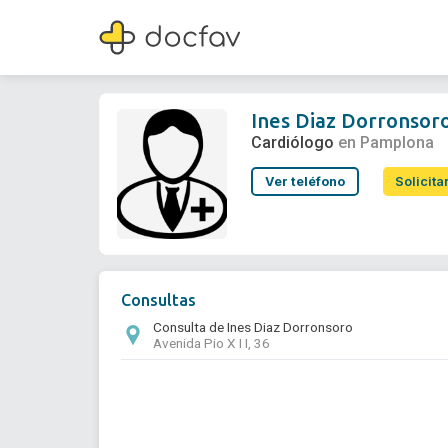
Ines Diaz Dorronsoro
Cardiólogo
Ines Diaz Dorronsor
Cardiólogo
en Pamplona
Ver teléfono
Solicita
Consultas
Consulta de Ines Diaz Dorronsoro
Avenida Pio X I I, 36