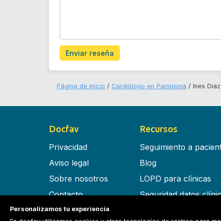
Enviar reseña
Página de inicio
Cardiólogo en Pamplona
Ines Dia
Docfav
Recursos
Privacidad
Seguimiento a pacien
Aviso legal
Blog
Sobre nosotros
LOPD para clínicas
Contacto
Seguridad datos clíni
Personalizamos tu experiencia
Términos y condiciones
Software para clínica