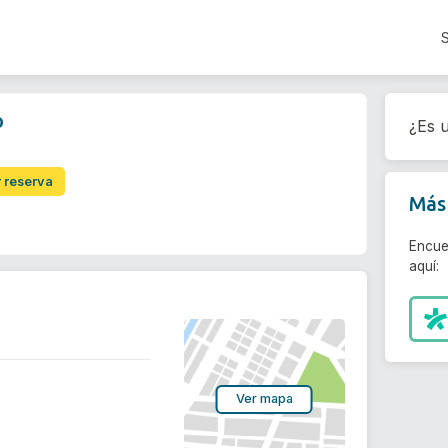
o
¿Es u
r reserva
Más 
Encue
aquí:
Ver mapa