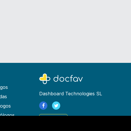
ogos
Dashboard Technologies SL
das
logos
ólogos
Registrarse
as