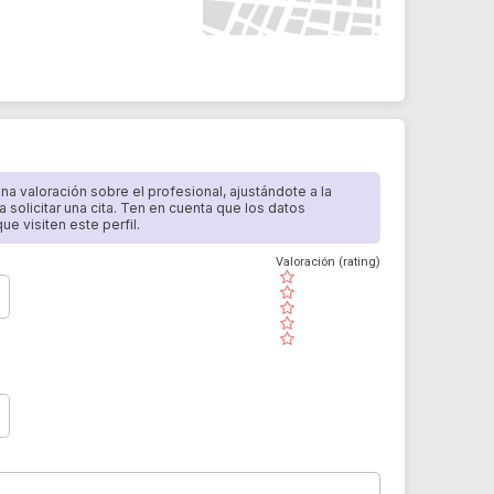
 una valoración sobre el profesional, ajustándote a la
a solicitar una cita. Ten en cuenta que los datos
e visiten este perfil.
Valoración (rating)
( )
( )
( )
( )
( )