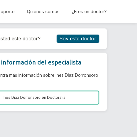
Soporte
Quiénes somos
¿Eres un doctor?
Reservar cita
sted este doctor?
Soy este doctor
información del especialista
ntra más información sobre Ines Diaz Dorronsoro
Ines Diaz Dorronsoro en
Doctoralia