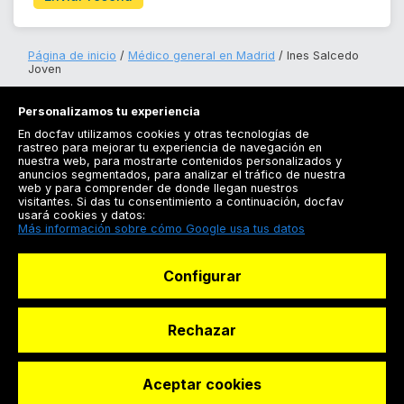
Página de inicio
Médico general en Madrid
Ines Salcedo
Joven
Personalizamos tu experiencia
En docfav utilizamos cookies y otras tecnologías de
rastreo para mejorar tu experiencia de navegación en
nuestra web, para mostrarte contenidos personalizados y
anuncios segmentados, para analizar el tráfico de nuestra
Registrarse
web y para comprender de donde llegan nuestros
visitantes. Si das tu consentimiento a continuación, docfav
Docfav
usará cookies y datos:
Más información sobre cómo Google usa tus datos
Recursos
Configurar
Para doctores
Especialistas
Rechazar
Aceptar cookies
© Dashboard Technologies S.L