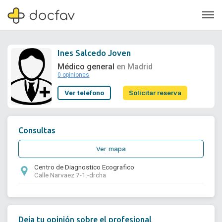
Ines Salcedo Joven
Médico general
en Madrid
0 opiniones
Soporte
Ver teléfono
Solicitar reserva
Quiénes somos
¿Eres un doctor?
Consultas
Ver mapa
Centro de Diagnostico Ecografico
Calle Narvaez 7-1.-drcha
Deja tu opinión sobre el profesional