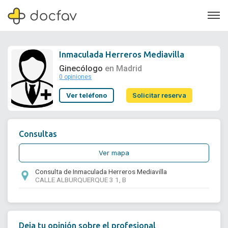
Inmaculada Herreros Mediavilla
Ginecólogo
en Madrid
0 opiniones
Soporte
Ver teléfono
Solicitar reserva
Quiénes somos
¿Eres un doctor?
Consultas
Ver mapa
Consulta de Inmaculada Herreros Mediavilla
CALLE ALBURQUERQUE 3 1, B
Deja tu opinión sobre el profesional