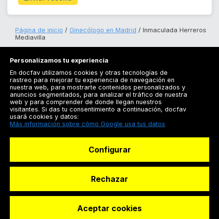
Página de inicio
Ginecólogo en Madrid
Inmaculada Herreros
Mediavilla
Personalizamos tu experiencia
En docfav utilizamos cookies y otras tecnologías de
rastreo para mejorar tu experiencia de navegación en
nuestra web, para mostrarte contenidos personalizados y
anuncios segmentados, para analizar el tráfico de nuestra
Registrarse
web y para comprender de donde llegan nuestros
visitantes. Si das tu consentimiento a continuación, docfav
Docfav
usará cookies y datos:
Más información sobre cómo Google usa tus datos
Recursos
Configurar
Para doctores
Especialistas
Rechazar
Aceptar cookies
© Dashboard Technologies S.L