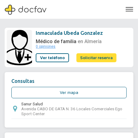
Inmaculada Ubeda Gonzalez
Médico de familia
en Almería
0 opiniones
Soporte
Ver teléfono
Solicitar reserva
Quiénes somos
¿Eres un doctor?
Consultas
Ver mapa
Sanur Salud
Avenida CABO DE GATA N. 36 Locales Comerciales Ego
Sport Center