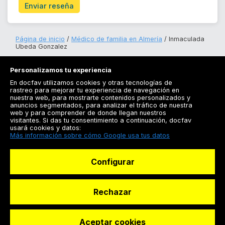
Enviar reseña
Página de inicio
Médico de familia en Almería
Inmaculada
Ubeda Gonzalez
Personalizamos tu experiencia
En docfav utilizamos cookies y otras tecnologías de
rastreo para mejorar tu experiencia de navegación en
nuestra web, para mostrarte contenidos personalizados y
anuncios segmentados, para analizar el tráfico de nuestra
Registrarse
web y para comprender de donde llegan nuestros
visitantes. Si das tu consentimiento a continuación, docfav
Docfav
usará cookies y datos:
Más información sobre cómo Google usa tus datos
Recursos
Configurar
Para doctores
Especialistas
Rechazar
Aceptar cookies