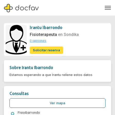
Irantu Ibarrondo
Fisioterapeuta
en Sondika
0 opiniones
Soporte
Solicitar reserva
Quiénes somos
¿Eres un doctor?
Sobre
Irantu Ibarrondo
Estamos esperando a que Irantu rellene estos datos
Consultas
Ver mapa
Fisioibarrondo