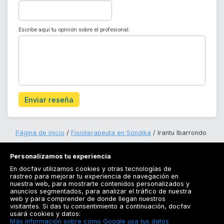
Escribe aquí tu opinión sobre el profesional:
Enviar reseña
Página de inicio
Fisioterapeuta en Sondika
Irantu Ibarrondo
Personalizamos tu experiencia
En docfav utilizamos cookies y otras tecnologías de
rastreo para mejorar tu experiencia de navegación en
nuestra web, para mostrarte contenidos personalizados y
anuncios segmentados, para analizar el tráfico de nuestra
Registrarse
web y para comprender de donde llegan nuestros
visitantes. Si das tu consentimiento a continuación, docfav
Docfav
usará cookies y datos:
Más información sobre cómo Google usa tus datos