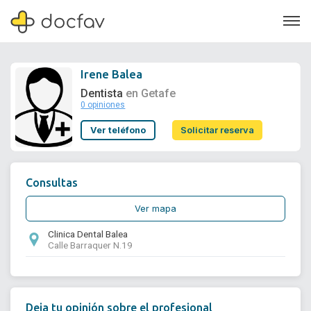
Irene Balea
Dentista
en Getafe
0 opiniones
Soporte
Ver teléfono
Solicitar reserva
Quiénes somos
¿Eres un doctor?
Consultas
Ver mapa
Clinica Dental Balea
Calle Barraquer N.19
Deja tu opinión sobre el profesional