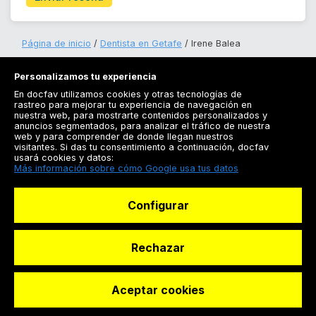
Página de inicio
Dentista en Getafe
Irene Balea
Personalizamos tu experiencia
En docfav utilizamos cookies y otras tecnologías de
rastreo para mejorar tu experiencia de navegación en
nuestra web, para mostrarte contenidos personalizados y
anuncios segmentados, para analizar el tráfico de nuestra
Registrarse
web y para comprender de donde llegan nuestros
visitantes. Si das tu consentimiento a continuación, docfav
Docfav
usará cookies y datos:
Más información sobre cómo Google usa tus datos
Recursos
Configurar
Para doctores
Especialistas
Rechazar
Aceptar cookies
© Dashboard Technologies S.L
Solicitar reserva