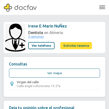
Irene E Marin NuÑez
Dentista
en Almeria
0 opiniones
Soporte
Ver teléfono
Solicitar reserva
Quiénes somos
¿Eres un doctor?
Consultas
Ver mapa
Virgen del valle
Calle angel ochotorena 15 2ºa
Deja tu opinión sobre el profesional