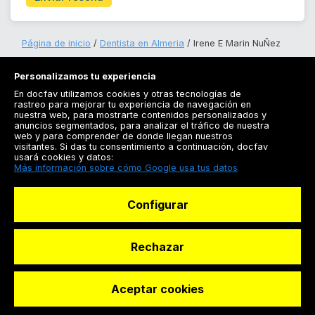
Página de inicio
Dentista en Almeria
Irene E Marin NuÑez
Personalizamos tu experiencia
En docfav utilizamos cookies y otras tecnologías de
rastreo para mejorar tu experiencia de navegación en
nuestra web, para mostrarte contenidos personalizados y
anuncios segmentados, para analizar el tráfico de nuestra
Registrarse
web y para comprender de donde llegan nuestros
visitantes. Si das tu consentimiento a continuación, docfav
Docfav
usará cookies y datos:
Más información sobre cómo Google usa tus datos
Recursos
Configurar
Para doctores
Especialistas
Rechazar
Aceptar cookies
© Dashboard Technologies S.L
Solicitar reserva