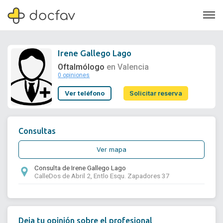
Irene Gallego Lago
Oftalmólogo
en Valencia
0 opiniones
Soporte
Ver teléfono
Solicitar reserva
Quiénes somos
¿Eres un doctor?
Consultas
Ver mapa
Consulta de Irene Gallego Lago
CalleDos de Abril 2, Entlo Esqu. Zapadores 37
Deja tu opinión sobre el profesional