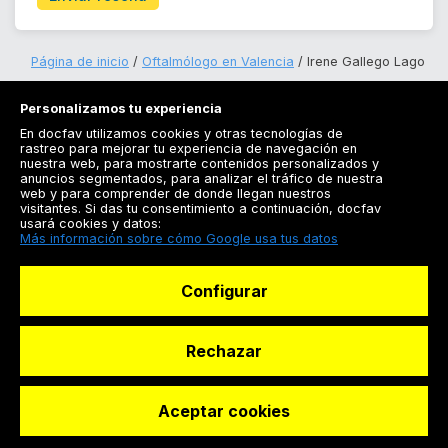
Página de inicio
Oftalmólogo en Valencia
Irene Gallego Lago
Personalizamos tu experiencia
En docfav utilizamos cookies y otras tecnologías de
rastreo para mejorar tu experiencia de navegación en
nuestra web, para mostrarte contenidos personalizados y
anuncios segmentados, para analizar el tráfico de nuestra
Registrarse
web y para comprender de donde llegan nuestros
visitantes. Si das tu consentimiento a continuación, docfav
Docfav
usará cookies y datos:
Más información sobre cómo Google usa tus datos
Recursos
Configurar
Para doctores
Especialistas
Rechazar
Aceptar cookies
© Dashboard Technologies S.L
Solicitar reserva