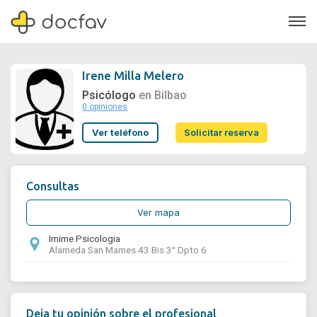
Irene Milla Melero
Psicólogo
en Bilbao
0 opiniones
Soporte
Ver teléfono
Solicitar reserva
Quiénes somos
¿Eres un doctor?
Consultas
Ver mapa
Imime Psicologia
Alameda San Mames 43 Bis 3° Dpto 6
Deja tu opinión sobre el profesional