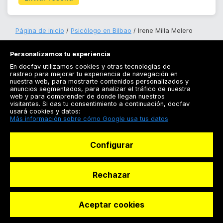
Página de inicio
Psicólogo en Bilbao
Irene Milla Melero
Personalizamos tu experiencia
En docfav utilizamos cookies y otras tecnologías de
rastreo para mejorar tu experiencia de navegación en
nuestra web, para mostrarte contenidos personalizados y
anuncios segmentados, para analizar el tráfico de nuestra
Registrarse
web y para comprender de donde llegan nuestros
visitantes. Si das tu consentimiento a continuación, docfav
Docfav
usará cookies y datos:
Más información sobre cómo Google usa tus datos
Recursos
Configurar
Para doctores
Especialistas
Rechazar
Aceptar cookies
© Dashboard Technologies S.L
Solicitar reserva