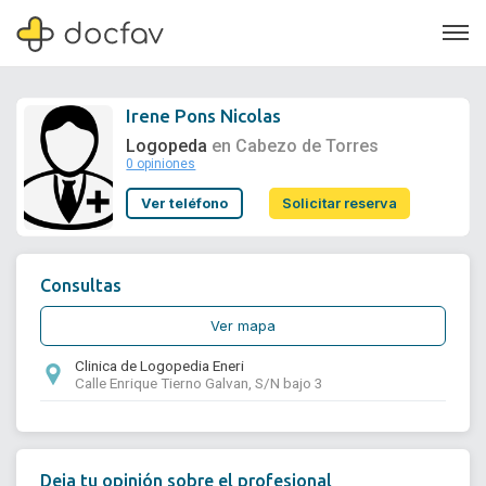
Irene Pons Nicolas
Logopeda
en Cabezo de Torres
0 opiniones
Soporte
Ver teléfono
Solicitar reserva
Quiénes somos
¿Eres un doctor?
Consultas
Ver mapa
Clinica de Logopedia Eneri
Calle Enrique Tierno Galvan, S/N bajo 3
Deja tu opinión sobre el profesional