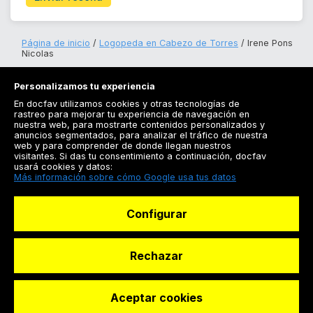
Página de inicio
Logopeda en Cabezo de Torres
Irene Pons
Nicolas
Personalizamos tu experiencia
En docfav utilizamos cookies y otras tecnologías de
rastreo para mejorar tu experiencia de navegación en
nuestra web, para mostrarte contenidos personalizados y
anuncios segmentados, para analizar el tráfico de nuestra
Registrarse
web y para comprender de donde llegan nuestros
visitantes. Si das tu consentimiento a continuación, docfav
Docfav
usará cookies y datos:
Más información sobre cómo Google usa tus datos
Recursos
Configurar
Para doctores
Especialistas
Rechazar
Aceptar cookies
© Dashboard Technologies S.L