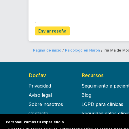
Enviar reseña
Página de inicio
Psicólogo en Naron
Iria Malde Mo
Docfav
Recursos
Privacidad
Seguimiento a pacien
Aviso legal
Blog
Sobre nosotros
LOPD para clínicas
Contacto
Seguridad datos clíni
Personalizamos tu experiencia
Términos y condiciones
Software para clínica