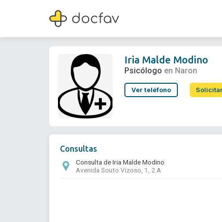
Iria Malde Modino
Psicólogo
Iria Malde Modino
Psicólogo
en Naron
Ver teléfono
Solicita
Consultas
Consulta de Iria Malde Modino
Avenida Souto Vizoso, 1, 2.A