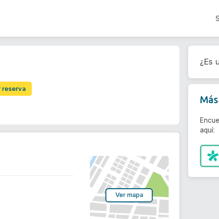
¿Es u
r reserva
Más 
Encue
aquí:
Ver mapa