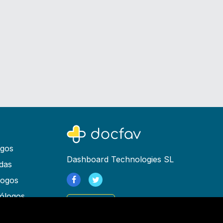
ogos
Dashboard Technologies SL
das
logos
ólogos
Registrarse
as