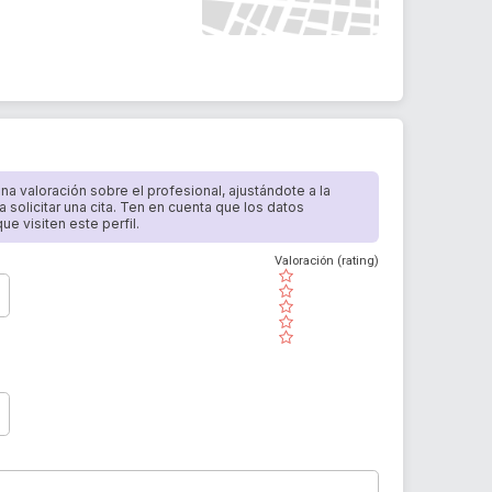
 una valoración sobre el profesional, ajustándote a la
a solicitar una cita. Ten en cuenta que los datos
e visiten este perfil.
Valoración (rating)
( )
( )
( )
( )
( )