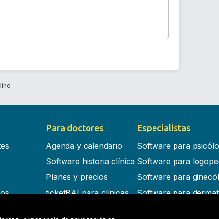
dino
Para doctores
Especialistas
tes
Agenda y calendario
Software para psicól
Software historia clínica
Software para logope
Planes y precios
Software para ginecó
cos
ticketBAI para clínicas
Software para dermat
s en la nube
Software para dentist