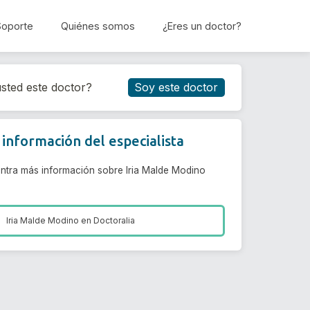
Soporte
Quiénes somos
¿Eres un doctor?
Reservar cita
sted este doctor?
Soy este doctor
información del especialista
ntra más información sobre Iria Malde Modino
Iria Malde Modino en
Doctoralia