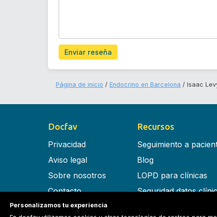
Enviar reseña
Página de inicio
Endocrino en Barcelona
Isaac Lev
Docfav
Recursos
Privacidad
Seguimiento a pacien
Aviso legal
Blog
Sobre nosotros
LOPD para clínicas
Contacto
Seguridad datos clíni
Personalizamos tu experiencia
Términos y condiciones
Software para clínica