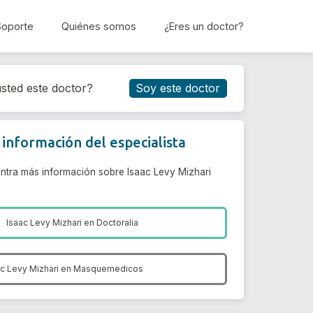
Soporte
Quiénes somos
¿Eres un doctor?
Reservar cita
sted este doctor?
Soy este doctor
información del especialista
ntra más información sobre Isaac Levy Mizhari
Isaac Levy Mizhari en
Doctoralia
ac Levy Mizhari en
Masquemedicos