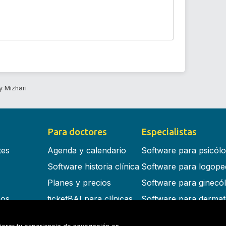
y Mizhari
Para doctores
Especialistas
tes
Agenda y calendario
Software para psicól
Software historia clínica
Software para logope
Planes y precios
Software para ginecó
cos
ticketBAI para clínicas
Software para dermat
s en la nube
Software para dentist