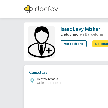
Isaac Levy Mizhari
Endocrino
Isaac Levy Mizhari
Endocrino
en Barcelona
Ver teléfono
Solicita
Consultas
Centro Terapia
Calle Bruc, 148-4.