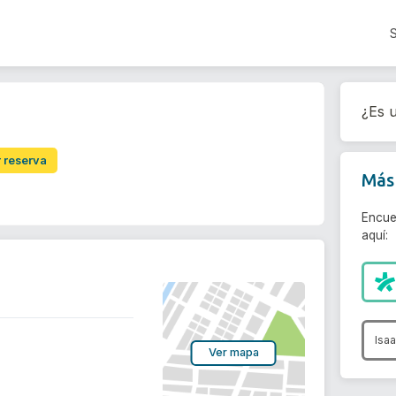
¿Es u
r reserva
Más 
Encue
aquí:
Isa
Ver mapa