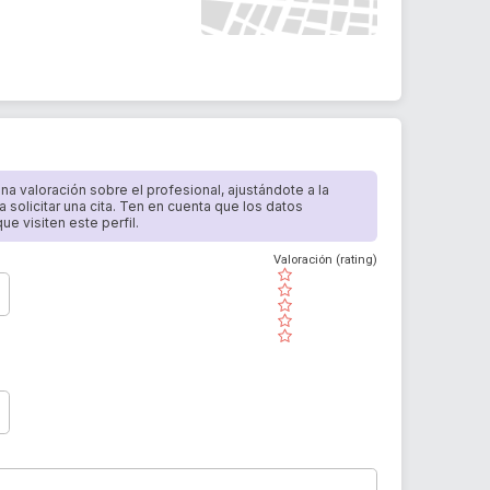
 una valoración sobre el profesional, ajustándote a la
a solicitar una cita. Ten en cuenta que los datos
e visiten este perfil.
Valoración (rating)
( )
( )
( )
( )
( )