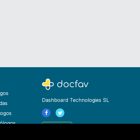
ogos
Dashboard Technologies SL
das
logos
ólogos
Registrarse
as