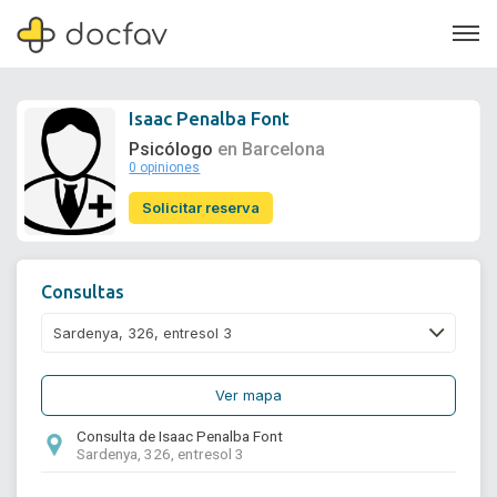
Isaac Penalba Font
Psicólogo
en Barcelona
0 opiniones
Soporte
Solicitar reserva
Quiénes somos
¿Eres un doctor?
Consultas
Ver mapa
Consulta de Isaac Penalba Font
Sardenya, 326, entresol 3