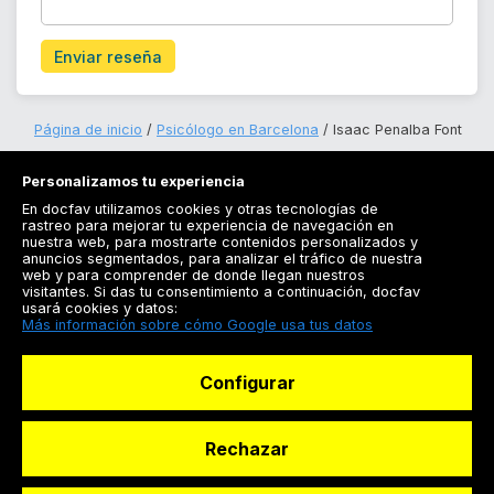
Enviar reseña
Página de inicio
Psicólogo en Barcelona
Isaac Penalba Font
Personalizamos tu experiencia
En docfav utilizamos cookies y otras tecnologías de
rastreo para mejorar tu experiencia de navegación en
nuestra web, para mostrarte contenidos personalizados y
anuncios segmentados, para analizar el tráfico de nuestra
Registrarse
web y para comprender de donde llegan nuestros
visitantes. Si das tu consentimiento a continuación, docfav
Docfav
usará cookies y datos:
Más información sobre cómo Google usa tus datos
Recursos
Configurar
Para doctores
Especialistas
Rechazar