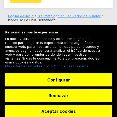
Página de inicio
Traumatólogo en San Pedro del Pinatar
Isabel De La Cruz Hernandez
Personalizamos tu experiencia
En docfav utilizamos cookies y otras tecnologías de
rastreo para mejorar tu experiencia de navegación en
nuestra web, para mostrarte contenidos personalizados y
anuncios segmentados, para analizar el tráfico de nuestra
Registrarse
web y para comprender de donde llegan nuestros
visitantes. Si das tu consentimiento a continuación, docfav
Docfav
usará cookies y datos:
Más información sobre cómo Google usa tus datos
Recursos
Configurar
Para doctores
Especialistas
Rechazar
Aceptar cookies
© Dashboard Technologies S.L