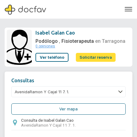
Isabel Galan Cao
Podólogo
Fisioterapeuta
en Tarragona
,
0 opiniones
Soporte
Ver teléfono
Solicitar reserva
Quiénes somos
¿Eres un doctor?
Consultas
Ver mapa
Consulta de Isabel Galan Cao
AvenidaRamon Y Cajal 11 7. 1.