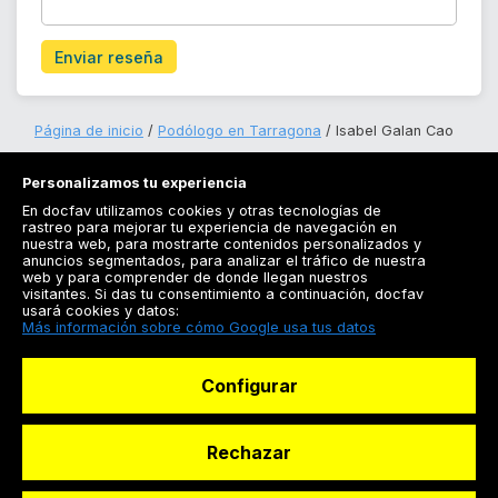
Enviar reseña
Página de inicio
Podólogo en Tarragona
Isabel Galan Cao
Personalizamos tu experiencia
En docfav utilizamos cookies y otras tecnologías de
rastreo para mejorar tu experiencia de navegación en
nuestra web, para mostrarte contenidos personalizados y
anuncios segmentados, para analizar el tráfico de nuestra
Registrarse
web y para comprender de donde llegan nuestros
visitantes. Si das tu consentimiento a continuación, docfav
Docfav
usará cookies y datos:
Más información sobre cómo Google usa tus datos
Recursos
Configurar
Para doctores
Especialistas
Rechazar