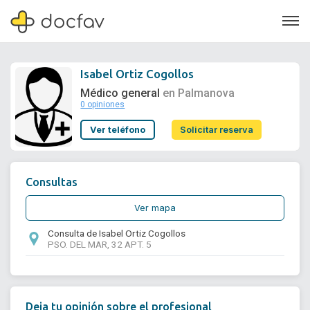
Isabel Ortiz Cogollos
Médico general
en Palmanova
0 opiniones
Soporte
Ver teléfono
Solicitar reserva
Quiénes somos
¿Eres un doctor?
Consultas
Ver mapa
Consulta de Isabel Ortiz Cogollos
PSO. DEL MAR, 32 APT. 5
Deja tu opinión sobre el profesional