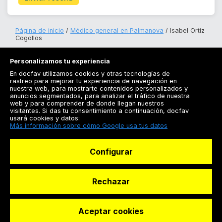
Página de inicio
Médico general en Palmanova
Isabel Ortiz
Cogollos
Personalizamos tu experiencia
En docfav utilizamos cookies y otras tecnologías de
rastreo para mejorar tu experiencia de navegación en
nuestra web, para mostrarte contenidos personalizados y
anuncios segmentados, para analizar el tráfico de nuestra
Registrarse
web y para comprender de donde llegan nuestros
visitantes. Si das tu consentimiento a continuación, docfav
Docfav
usará cookies y datos:
Más información sobre cómo Google usa tus datos
Recursos
Configurar
Para doctores
Especialistas
Rechazar
Aceptar cookies
© Dashboard Technologies S.L