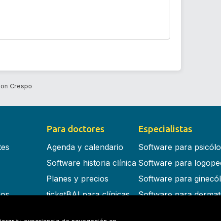
con Crespo
Para doctores
Especialistas
tes
Agenda y calendario
Software para psicól
Software historia clínica
Software para logope
Planes y precios
Software para ginecó
cos
ticketBAI para clínicas
Software para dermat
s en la nube
Software para dentist