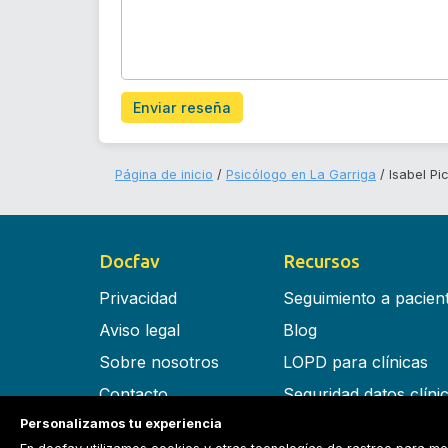
Enviar reseña
Página de inicio
Psicólogo en La Garriga
Isabel Pi
Docfav
Recursos
Privacidad
Seguimiento a pacien
Aviso legal
Blog
Sobre nosotros
LOPD para clínicas
Contacto
Seguridad datos clíni
Personalizamos tu experiencia
Términos y condiciones
Software para clínica