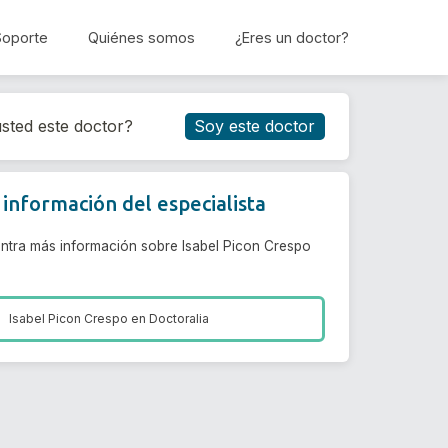
Soporte
Quiénes somos
¿Eres un doctor?
Reservar cita
sted este doctor?
Soy este doctor
información del especialista
ntra más información sobre Isabel Picon Crespo
Isabel Picon Crespo en
Doctoralia