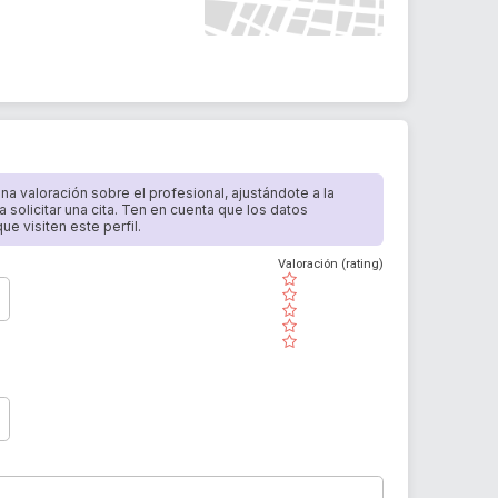
 una valoración sobre el profesional, ajustándote a la
a solicitar una cita. Ten en cuenta que los datos
e visiten este perfil.
Valoración (rating)
( )
( )
( )
( )
( )