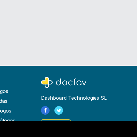
ogos
Dashboard Technologies SL
das
logos
ólogos
Registrarse
as