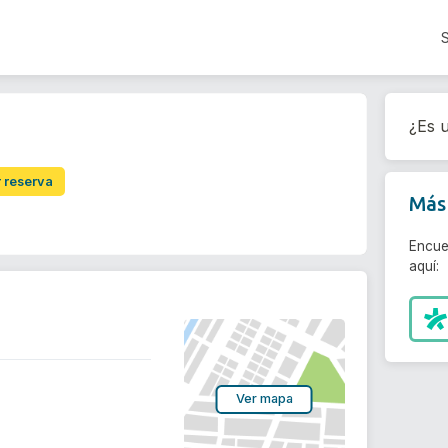
¿Es u
r reserva
Más 
Encue
aquí:
Ver mapa