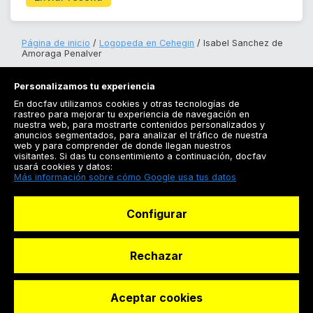
Página de inicio
Logopeda en Cehegin
Isabel Sanchez de
Amoraga Penalver
Personalizamos tu experiencia
En docfav utilizamos cookies y otras tecnologías de
rastreo para mejorar tu experiencia de navegación en
nuestra web, para mostrarte contenidos personalizados y
anuncios segmentados, para analizar el tráfico de nuestra
Registrarse
web y para comprender de donde llegan nuestros
visitantes. Si das tu consentimiento a continuación, docfav
Docfav
usará cookies y datos:
Más información sobre cómo Google usa tus datos
Recursos
Configurar
Para doctores
Especialistas
Rechazar
Aceptar cookies
© Dashboard Technologies S.L