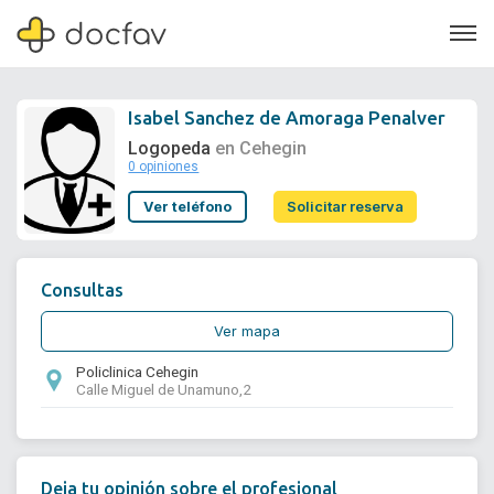
Isabel Sanchez de Amoraga Penalver
Logopeda
en Cehegin
0 opiniones
Soporte
Ver teléfono
Solicitar reserva
Quiénes somos
¿Eres un doctor?
Consultas
Ver mapa
Policlinica Cehegin
Calle Miguel de Unamuno,2
Deja tu opinión sobre el profesional