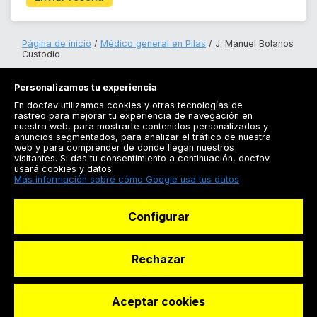
Página de inicio
Médico general en Pilas
J. Manuel Bolanos
Custodio
Personalizamos tu experiencia
En docfav utilizamos cookies y otras tecnologías de
rastreo para mejorar tu experiencia de navegación en
nuestra web, para mostrarte contenidos personalizados y
anuncios segmentados, para analizar el tráfico de nuestra
Registrarse
web y para comprender de donde llegan nuestros
visitantes. Si das tu consentimiento a continuación, docfav
Docfav
usará cookies y datos:
Más información sobre cómo Google usa tus datos
Recursos
Configurar
Para doctores
Especialistas
Rechazar
Aceptar cookies
© Dashboard Technologies S.L