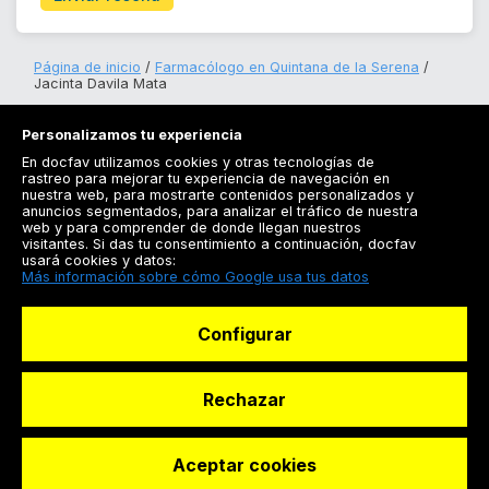
Página de inicio
Farmacólogo en Quintana de la Serena
Jacinta Davila Mata
Personalizamos tu experiencia
En docfav utilizamos cookies y otras tecnologías de
rastreo para mejorar tu experiencia de navegación en
nuestra web, para mostrarte contenidos personalizados y
anuncios segmentados, para analizar el tráfico de nuestra
Registrarse
web y para comprender de donde llegan nuestros
visitantes. Si das tu consentimiento a continuación, docfav
Docfav
usará cookies y datos:
Más información sobre cómo Google usa tus datos
Recursos
Configurar
Para doctores
Especialistas
Rechazar
Aceptar cookies
© Dashboard Technologies S.L