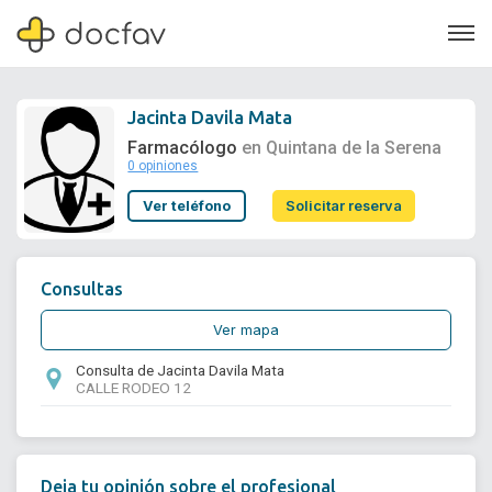
Jacinta Davila Mata
Farmacólogo
en Quintana de la Serena
0 opiniones
Soporte
Ver teléfono
Solicitar reserva
Quiénes somos
¿Eres un doctor?
Consultas
Ver mapa
Consulta de Jacinta Davila Mata
CALLE RODEO 12
Deja tu opinión sobre el profesional