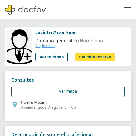
Jacinto Aran Suau
Cirujano general
en Barcelona
0 opiniones
Soporte
Ver teléfono
Solicitar reserva
Quiénes somos
¿Eres un doctor?
Consultas
Ver mapa
Centro Medico
Avenidanguda Diagonal S, 465
Deja tu opinión sobre el profesional