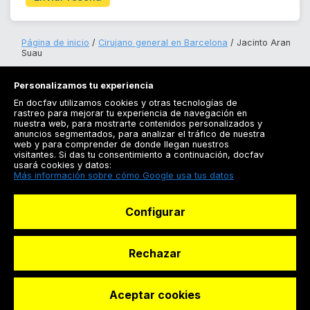
Página de inicio
Cirujano general en Barcelona
Jacinto Aran
Suau
Personalizamos tu experiencia
En docfav utilizamos cookies y otras tecnologías de
rastreo para mejorar tu experiencia de navegación en
nuestra web, para mostrarte contenidos personalizados y
anuncios segmentados, para analizar el tráfico de nuestra
Registrarse
web y para comprender de donde llegan nuestros
visitantes. Si das tu consentimiento a continuación, docfav
Docfav
usará cookies y datos:
Más información sobre cómo Google usa tus datos
Recursos
Configurar
Para doctores
Especialistas
Rechazar
Aceptar cookies
© Dashboard Technologies S.L