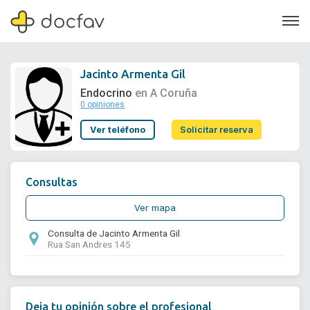
Jacinto Armenta Gil
Endocrino
en A Coruña
0 opiniones
Soporte
Ver teléfono
Solicitar reserva
Quiénes somos
¿Eres un doctor?
Consultas
Ver mapa
Consulta de Jacinto Armenta Gil
Rua San Andres 145
Deja tu opinión sobre el profesional