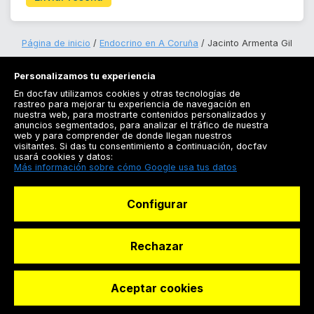
Página de inicio
Endocrino en A Coruña
Jacinto Armenta Gil
Personalizamos tu experiencia
En docfav utilizamos cookies y otras tecnologías de
rastreo para mejorar tu experiencia de navegación en
nuestra web, para mostrarte contenidos personalizados y
anuncios segmentados, para analizar el tráfico de nuestra
Registrarse
web y para comprender de donde llegan nuestros
visitantes. Si das tu consentimiento a continuación, docfav
Docfav
usará cookies y datos:
Más información sobre cómo Google usa tus datos
Recursos
Configurar
Para doctores
Especialistas
Rechazar
Aceptar cookies
© Dashboard Technologies S.L
Solicitar reserva