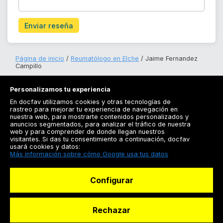
Enviar reseña
Página de inicio
Reumatólogo en Elche
Jaime Fernandez
Campillo
Personalizamos tu experiencia
En docfav utilizamos cookies y otras tecnologías de
rastreo para mejorar tu experiencia de navegación en
nuestra web, para mostrarte contenidos personalizados y
anuncios segmentados, para analizar el tráfico de nuestra
Registrarse
web y para comprender de donde llegan nuestros
visitantes. Si das tu consentimiento a continuación, docfav
Docfav
usará cookies y datos:
Más información sobre cómo Google usa tus datos
Recursos
Configurar
Para doctores
Especialistas
Rechazar