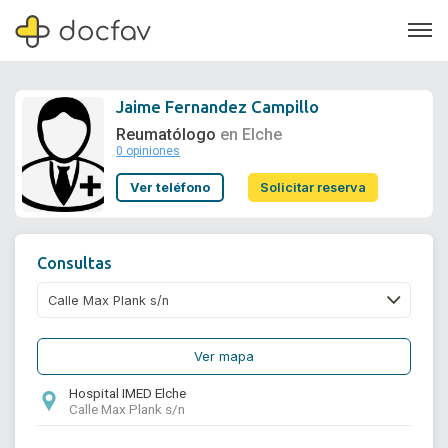
Jaime Fernandez Campillo
Reumatólogo
en Elche
0 opiniones
Soporte
Ver teléfono
Solicitar reserva
Quiénes somos
¿Eres un doctor?
Consultas
Ver mapa
Hospital IMED Elche
Calle Max Plank s/n