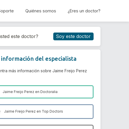
Soporte
Quiénes somos
¿Eres un doctor?
Reservar cita
sted este doctor?
Soy este doctor
información del especialista
ntra más información sobre Jaime Freijo Perez
Jaime Freijo Perez en
Doctoralia
Jaime Freijo Perez en
Top Doctors