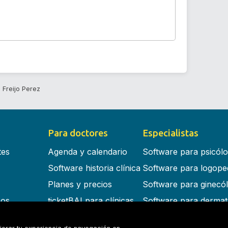
 Freijo Perez
Para doctores
Especialistas
tes
Agenda y calendario
Software para psicól
Software historia clínica
Software para logope
Planes y precios
Software para ginecó
cos
ticketBAI para clínicas
Software para dermat
s en la nube
Software para dentist