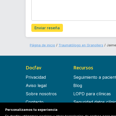
Enviar reseña
Página de inicio
Traumatólogo en Granollers
Jaime
Docfav
Recursos
Privacidad
Seguimiento a pacien
Aviso legal
Blog
Sobre nosotros
LOPD para clínicas
Contacto
Seguridad datos clíni
Personalizamos tu experiencia
Términos y condiciones
Software para clínica