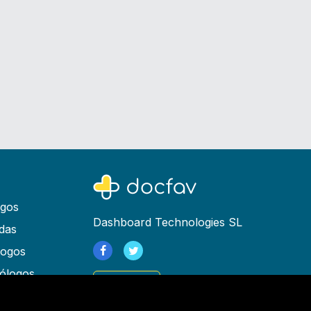
ogos
Dashboard Technologies SL
das
logos
ólogos
Registrarse
as