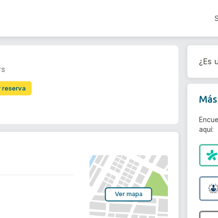
¿Es u
rs
r reserva
Más 
Encue
aquí:
Ver mapa