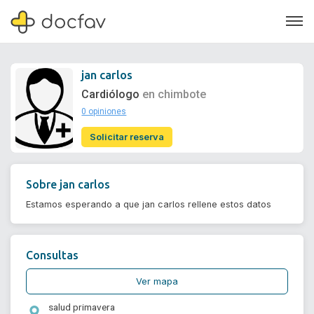
jan carlos
Cardiólogo
en chimbote
0 opiniones
Soporte
Solicitar reserva
Quiénes somos
¿Eres un doctor?
Sobre
jan carlos
Estamos esperando a que jan carlos rellene estos datos
Consultas
Ver mapa
salud primavera