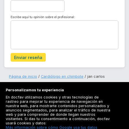
Escribe aquí tu opinión sobre el profesional:
Enviar reseña
Página de inicio
Cardiólogo en chimbote
jan carlos
Personalizamos tu experiencia
En docfav utilizamos cookies y otras tecnologías de
rastreo para mejorar tu experiencia de navegación en
nuestra web, para mostrarte contenidos personalizados y
anuncios segmentados, para analizar el tráfico de nuestra
Registrarse
web y para comprender de donde llegan nuestros
visitantes. Si das tu consentimiento a continuación, docfav
Docfav
usará cookies y datos:
Más información sobre cómo Google usa tus datos