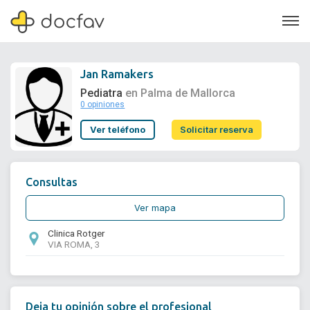
Jan Ramakers
Pediatra
en Palma de Mallorca
0 opiniones
Soporte
Ver teléfono
Solicitar reserva
Quiénes somos
¿Eres un doctor?
Consultas
Ver mapa
Clinica Rotger
VIA ROMA, 3
Deja tu opinión sobre el profesional