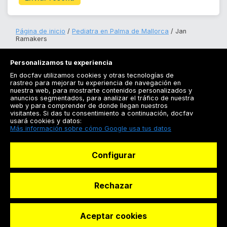
Página de inicio
Pediatra en Palma de Mallorca
Jan
Ramakers
Personalizamos tu experiencia
En docfav utilizamos cookies y otras tecnologías de
rastreo para mejorar tu experiencia de navegación en
nuestra web, para mostrarte contenidos personalizados y
anuncios segmentados, para analizar el tráfico de nuestra
Registrarse
web y para comprender de donde llegan nuestros
visitantes. Si das tu consentimiento a continuación, docfav
Docfav
usará cookies y datos:
Más información sobre cómo Google usa tus datos
Recursos
Configurar
Para doctores
Especialistas
Rechazar
Aceptar cookies
© Dashboard Technologies S.L