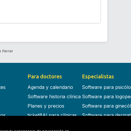
 Ferrer
Para doctores
Especialistas
tes
Agenda y calendario
Software para psicól
Software historia clínica
Software para logope
Planes y precios
Software para ginecó
cos
ticketBAI para clínicas
Software para dermat
s en la nube
Software para dentist