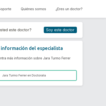
Soporte
Quiénes somos
¿Eres un doctor?
Reservar cita
sted este doctor?
Soy este doctor
información del especialista
ntra más información sobre Jara Turmo Ferrer
Jara Turmo Ferrer en
Doctoralia