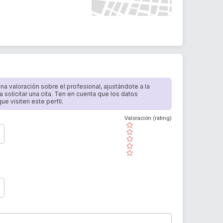
 una valoración sobre el profesional, ajustándote a la
a solicitar una cita. Ten en cuenta que los datos
e visiten este perfil.
Valoración (rating)
( )
( )
( )
( )
( )