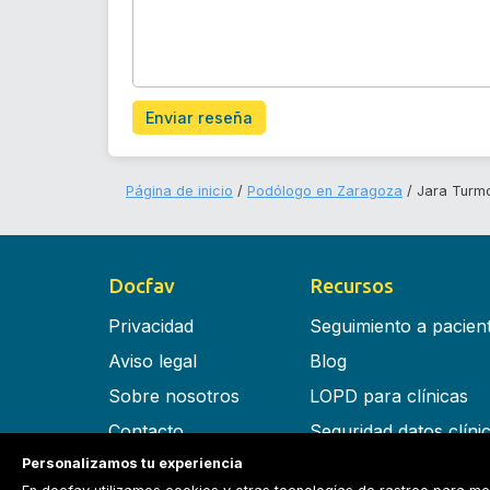
Enviar reseña
Página de inicio
Podólogo en Zaragoza
Jara Turmo
Docfav
Recursos
Privacidad
Seguimiento a pacien
Aviso legal
Blog
Sobre nosotros
LOPD para clínicas
Contacto
Seguridad datos clíni
Personalizamos tu experiencia
Términos y condiciones
Software para clínica