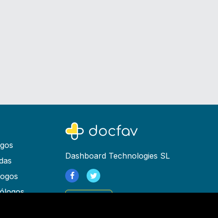
ogos
Dashboard Technologies SL
das
logos
ólogos
Registrarse
as