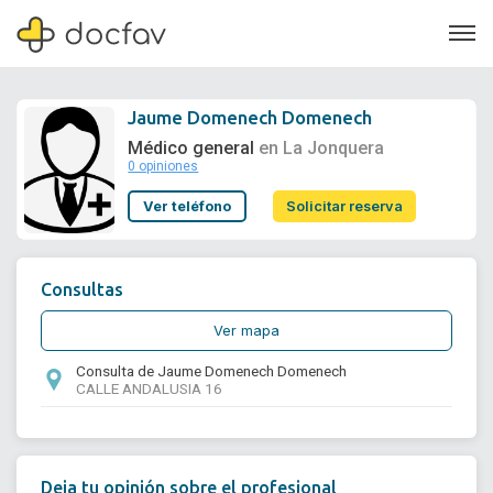
Jaume Domenech Domenech
Médico general
en La Jonquera
0 opiniones
Soporte
Ver teléfono
Solicitar reserva
Quiénes somos
¿Eres un doctor?
Consultas
Ver mapa
Consulta de Jaume Domenech Domenech
CALLE ANDALUSIA 16
Deja tu opinión sobre el profesional