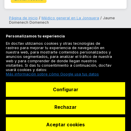
Página de inicio
Médico general en La Jonquera
Jaume
Domenech Domenech
Personalizamos tu experiencia
En docfav utilizamos cookies y otras tecnologías de
rastreo para mejorar tu experiencia de navegación en
nuestra web, para mostrarte contenidos personalizados y
anuncios segmentados, para analizar el tráfico de nuestra
Registrarse
web y para comprender de donde llegan nuestros
visitantes. Si das tu consentimiento a continuación, docfav
Docfav
usará cookies y datos:
Más información sobre cómo Google usa tus datos
Recursos
Configurar
Para doctores
Especialistas
Rechazar
Aceptar cookies
© Dashboard Technologies S.L