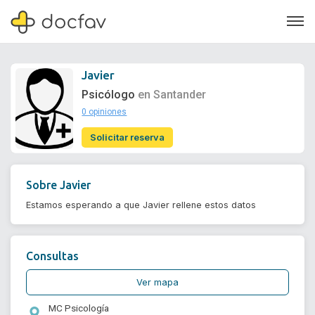
Javier
Psicólogo
en Santander
0 opiniones
Soporte
Solicitar reserva
Quiénes somos
¿Eres un doctor?
Sobre
Javier
Estamos esperando a que Javier rellene estos datos
Consultas
Ver mapa
MC Psicología