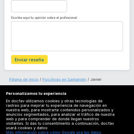
Escribe aquí tu opinión sobre el profesional:
Enviar reseña
Página de inicio
Psicólogo en Santander
Javier
Personalizamos tu experiencia
En docfav utilizamos cookies y otras tecnologías de
rastreo para mejorar tu experiencia de navegación en
nuestra web, para mostrarte contenidos personalizados y
anuncios segmentados, para analizar el tráfico de nuestra
Registrarse
web y para comprender de donde llegan nuestros
visitantes. Si das tu consentimiento a continuación, docfav
Docfav
usará cookies y datos:
Más información sobre cómo Google usa tus datos