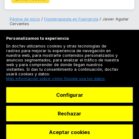
Página de inicio
Fisioterapeuta en Fuengirola
Javier Aguilar
Cervantes
Personalizamos tu experiencia
En docfav utilizamos cookies y otras tecnologías de
rastreo para mejorar tu experiencia de navegación en
nuestra web, para mostrarte contenidos personalizados y
anuncios segmentados, para analizar el tráfico de nuestra
Registrarse
web y para comprender de donde llegan nuestros
visitantes. Si das tu consentimiento a continuación, docfav
Docfav
usará cookies y datos:
Más información sobre cómo Google usa tus datos
Recursos
Configurar
Para doctores
Especialistas
Rechazar
Aceptar cookies
© Dashboard Technologies S.L