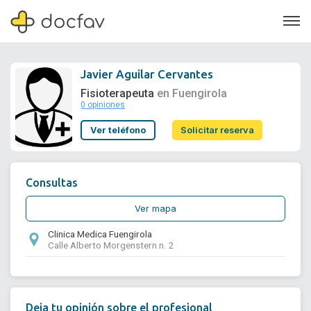
Javier Aguilar Cervantes
Fisioterapeuta
en Fuengirola
0 opiniones
Soporte
Ver teléfono
Solicitar reserva
Quiénes somos
¿Eres un doctor?
Consultas
Ver mapa
Clinica Medica Fuengirola
Calle Alberto Morgenstern n. 2
Deja tu opinión sobre el profesional