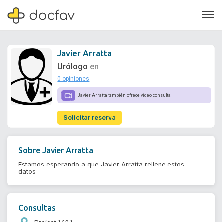
Javier Arratta
Urólogo
en
0 opiniones
Soporte
Javier Arratta también ofrece video consulta
Quiénes somos
Solicitar reserva
¿Eres un doctor?
Sobre
Javier Arratta
Estamos esperando a que Javier Arratta rellene estos
datos
Consultas
Project 1631