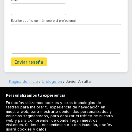
Escribe aquí tu opinión sobre el profesional:
Enviar reseña
Página de inicio
Urólogo en
Javier Arratta
Personalizamos tu experiencia
En docfav utilizamos cookies y otras tecnologías de
rastreo para mejorar tu experiencia de navegación en
nuestra web, para mostrarte contenidos personalizados y
anuncios segmentados, para analizar el tráfico de nuestra
Registrarse
web y para comprender de donde llegan nuestros
visitantes. Si das tu consentimiento a continuación, docfav
Docfav
usará cookies y datos: