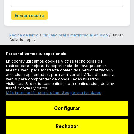
Enviar reseña
Página de inicio
Cirujano oral y maxilofacial en Vigo
Javier
Collado Lopez
Personalizamos tu experiencia
En docfav utilizamos cookies y otras tecnologías de
rastreo para mejorar tu experiencia de navegación en
nuestra web, para mostrarte contenidos personalizados y
anuncios segmentados, para analizar el tráfico de nuestra
Registrarse
web y para comprender de donde llegan nuestros
visitantes. Si das tu consentimiento a continuación, docfav
Docfav
usará cookies y datos:
Más información sobre cómo Google usa tus datos
Recursos
Configurar
Para doctores
Especialistas
Rechazar