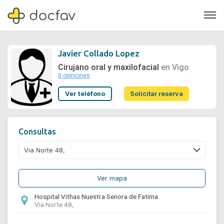
Javier Collado Lopez
Cirujano oral y maxilofacial
en Vigo
0 opiniones
Soporte
Ver teléfono
Solicitar reserva
Quiénes somos
¿Eres un doctor?
Consultas
Ver mapa
Hospital Vithas Nuestra Senora de Fatima
Via Norte 48,