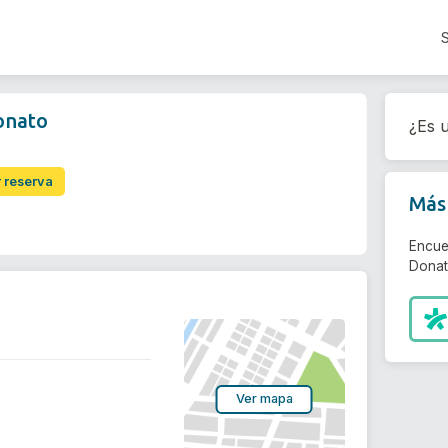
onato
¿Es u
r reserva
Más 
Encue
Donat
Ver mapa