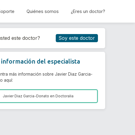
Soporte
Quiénes somos
¿Eres un doctor?
Reservar cita
sted este doctor?
Soy este doctor
información del especialista
ntra más información sobre Javier Diaz Garcia-
o aquí:
Javier Diaz Garcia-Donato en
Doctoralia