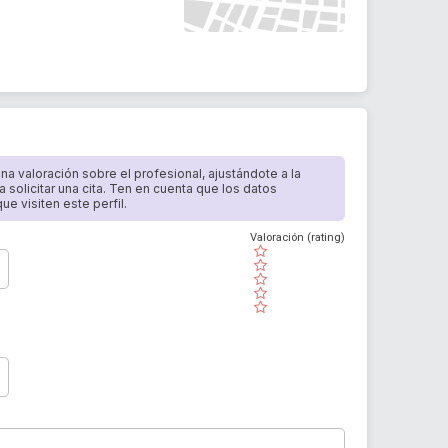
 una valoración sobre el profesional, ajustándote a la
a solicitar una cita. Ten en cuenta que los datos
e visiten este perfil.
Valoración (rating)
( )
( )
( )
( )
( )