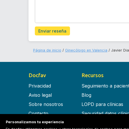
Enviar reseña
Página de inicio
Ginecólogo en Valencia
Javier Di
Docfav
Recursos
Privacidad
Seguimiento a pacien
Aviso legal
Blog
Sobre nosotros
LOPD para clínicas
Contacto
Seguridad datos clíni
Personalizamos tu experiencia
Términos y condiciones
Software para clínica