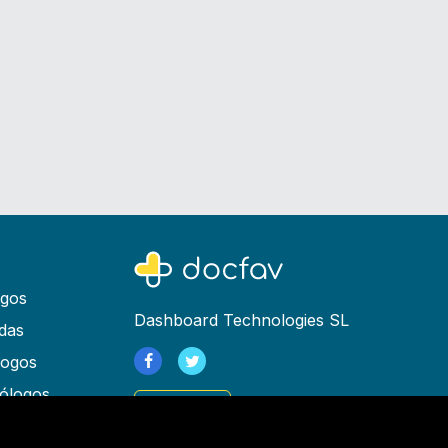
ogos
Dashboard Technologies SL
das
logos
ólogos
Registrarse
as