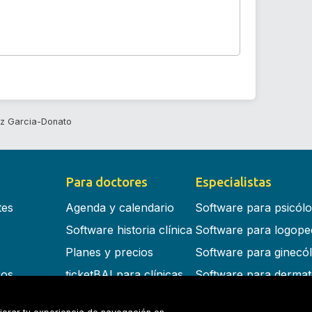
az Garcia-Donato
Para doctores
Especialistas
tes
Agenda y calendario
Software para psicól
Software historia clínica
Software para logope
Planes y precios
Software para ginecó
cos
ticketBAI para clínicas
Software para dermat
s en la nube
Software para dentist