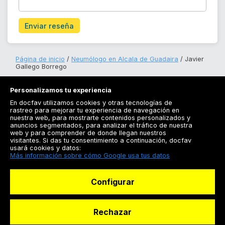
Enviar reseña
Página de inicio
Neumólogo en Alcala de Guadaira
Javier
Gallego Borrego
Personalizamos tu experiencia
En docfav utilizamos cookies y otras tecnologías de
rastreo para mejorar tu experiencia de navegación en
nuestra web, para mostrarte contenidos personalizados y
anuncios segmentados, para analizar el tráfico de nuestra
Registrarse
web y para comprender de donde llegan nuestros
visitantes. Si das tu consentimiento a continuación, docfav
Docfav
usará cookies y datos:
Más información sobre cómo Google usa tus datos
Recursos
Configurar
Para doctores
Especialistas
Rechazar