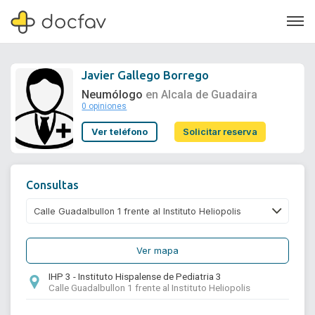
Javier Gallego Borrego
Neumólogo
en Alcala de Guadaira
0 opiniones
Soporte
Ver teléfono
Solicitar reserva
Quiénes somos
¿Eres un doctor?
Consultas
Ver mapa
IHP 3 - Instituto Hispalense de Pediatria 3
Calle Guadalbullon 1 frente al Instituto Heliopolis