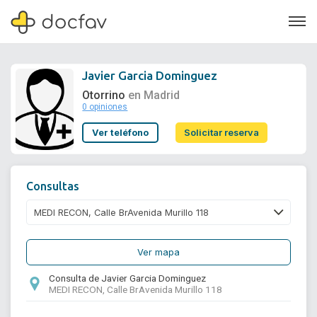
Javier Garcia Dominguez
Otorrino
en Madrid
0 opiniones
Soporte
Ver teléfono
Solicitar reserva
Quiénes somos
¿Eres un doctor?
Consultas
Ver mapa
Consulta de Javier Garcia Dominguez
MEDI RECON, Calle BrAvenida Murillo 118