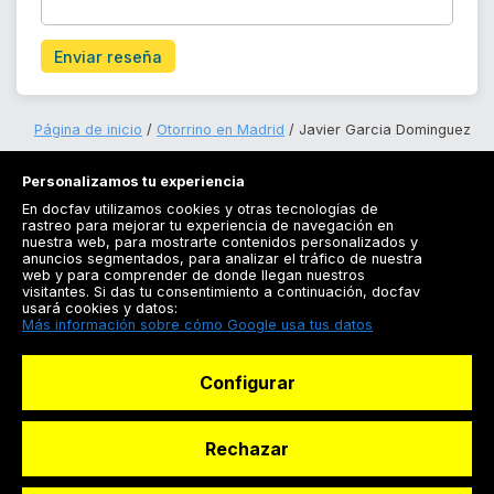
Enviar reseña
Página de inicio
Otorrino en Madrid
Javier Garcia Dominguez
Personalizamos tu experiencia
En docfav utilizamos cookies y otras tecnologías de
rastreo para mejorar tu experiencia de navegación en
nuestra web, para mostrarte contenidos personalizados y
anuncios segmentados, para analizar el tráfico de nuestra
Registrarse
web y para comprender de donde llegan nuestros
visitantes. Si das tu consentimiento a continuación, docfav
Docfav
usará cookies y datos:
Más información sobre cómo Google usa tus datos
Recursos
Configurar
Para doctores
Especialistas
Rechazar