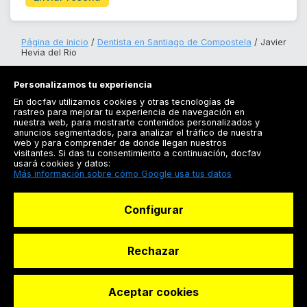
Página de inicio
Dentista en Santiago de Compostela
Javier
Hevia del Rio
Personalizamos tu experiencia
En docfav utilizamos cookies y otras tecnologías de
rastreo para mejorar tu experiencia de navegación en
nuestra web, para mostrarte contenidos personalizados y
anuncios segmentados, para analizar el tráfico de nuestra
Registrarse
web y para comprender de donde llegan nuestros
visitantes. Si das tu consentimiento a continuación, docfav
Docfav
usará cookies y datos:
Más información sobre cómo Google usa tus datos
Recursos
Configurar
Para doctores
Especialistas
Rechazar
Aceptar cookies
© Dashboard Technologies S.L