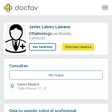
Javier Lainez Lamana
Oftalmólogo
en Ronda
0 opiniones
Soporte
Ver teléfono
Solicitar reserva
Quiénes somos
¿Eres un doctor?
Consultas
Ver mapa
Centro Medico
Calle Ollerias 17, 21
Deja tu opinión sobre el profesional