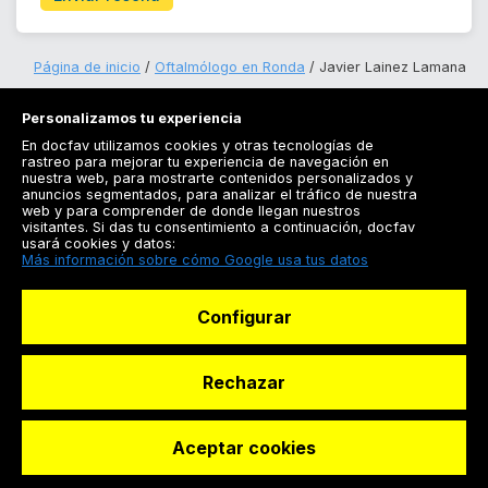
Página de inicio
Oftalmólogo en Ronda
Javier Lainez Lamana
Personalizamos tu experiencia
En docfav utilizamos cookies y otras tecnologías de
rastreo para mejorar tu experiencia de navegación en
nuestra web, para mostrarte contenidos personalizados y
anuncios segmentados, para analizar el tráfico de nuestra
Registrarse
web y para comprender de donde llegan nuestros
visitantes. Si das tu consentimiento a continuación, docfav
Docfav
usará cookies y datos:
Más información sobre cómo Google usa tus datos
Recursos
Configurar
Para doctores
Especialistas
Rechazar
Aceptar cookies
© Dashboard Technologies S.L
Solicitar reserva