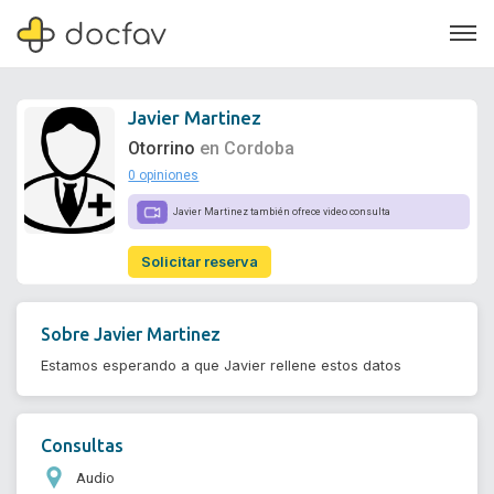
Javier Martinez
Otorrino
en Cordoba
0 opiniones
Soporte
Javier Martinez también ofrece video consulta
Quiénes somos
Solicitar reserva
¿Eres un doctor?
Sobre
Javier Martinez
Estamos esperando a que Javier rellene estos datos
Consultas
Audio