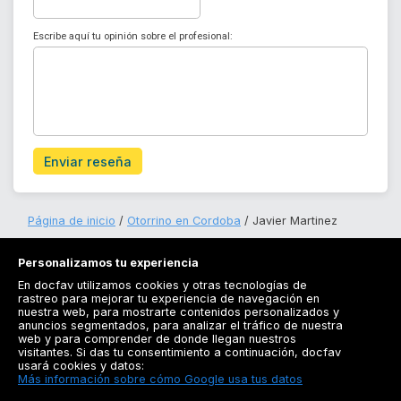
Escribe aquí tu opinión sobre el profesional:
Enviar reseña
Página de inicio
Otorrino en Cordoba
Javier Martinez
Personalizamos tu experiencia
En docfav utilizamos cookies y otras tecnologías de
rastreo para mejorar tu experiencia de navegación en
nuestra web, para mostrarte contenidos personalizados y
anuncios segmentados, para analizar el tráfico de nuestra
Registrarse
web y para comprender de donde llegan nuestros
visitantes. Si das tu consentimiento a continuación, docfav
Docfav
usará cookies y datos:
Más información sobre cómo Google usa tus datos
Recursos