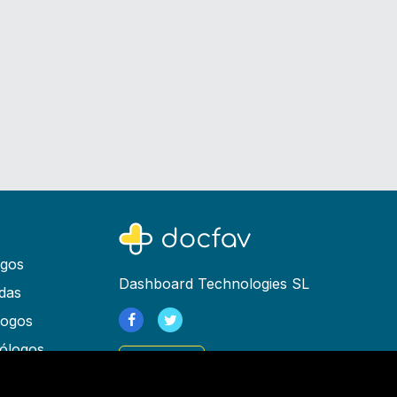
ogos
Dashboard Technologies SL
das
logos
ólogos
Registrarse
as