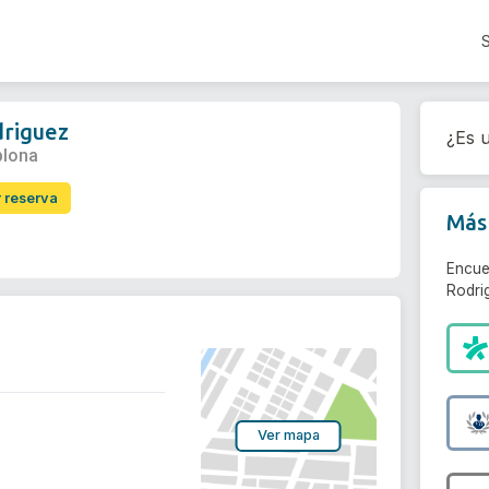
driguez
¿Es u
plona
r reserva
Más 
Encue
Rodri
Ver mapa