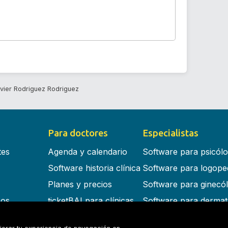
vier Rodriguez Rodriguez
Para doctores
Especialistas
tes
Agenda y calendario
Software para psicól
Software historia clínica
Software para logope
Planes y precios
Software para ginecó
cos
ticketBAI para clínicas
Software para dermat
s en la nube
Software para dentist