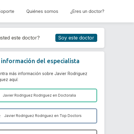
Soporte
Quiénes somos
¿Eres un doctor?
Reservar cita
sted este doctor?
Soy este doctor
información del especialista
ntra más información sobre Javier Rodriguez
guez aquí:
Javier Rodriguez Rodriguez en
Doctoralia
Javier Rodriguez Rodriguez en
Top Doctors