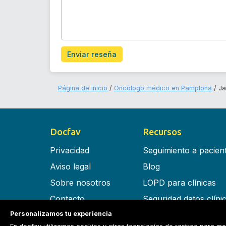
Enviar reseña
Página de inicio
Oncólogo médico en Pamplona
Ja
Docfav
Recursos
Privacidad
Seguimiento a pacien
Aviso legal
Blog
Sobre nosotros
LOPD para clínicas
Contacto
Seguridad datos clíni
Personalizamos tu experiencia
Términos y condiciones
Software para clínica