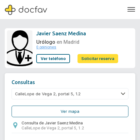
Javier Saenz Medina
Urólogo
en Madrid
0 opiniones
Soporte
Ver teléfono
Solicitar reserva
Quiénes somos
¿Eres un doctor?
Consultas
Ver mapa
Consulta de Javier Saenz Medina
CalleLope de Vega 2, portal 5, 1.2