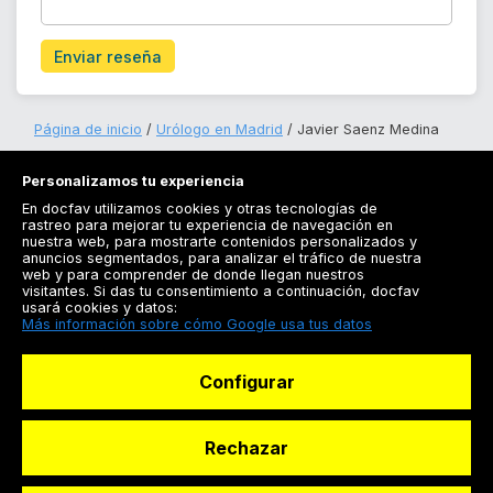
Enviar reseña
Página de inicio
Urólogo en Madrid
Javier Saenz Medina
Personalizamos tu experiencia
En docfav utilizamos cookies y otras tecnologías de
rastreo para mejorar tu experiencia de navegación en
nuestra web, para mostrarte contenidos personalizados y
anuncios segmentados, para analizar el tráfico de nuestra
Registrarse
web y para comprender de donde llegan nuestros
visitantes. Si das tu consentimiento a continuación, docfav
Docfav
usará cookies y datos:
Más información sobre cómo Google usa tus datos
Recursos
Configurar
Para doctores
Especialistas
Rechazar