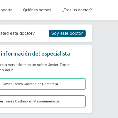
Soporte
Quiénes somos
¿Eres un doctor?
Reservar cita
sted este doctor?
Soy este doctor
información del especialista
ntra más información sobre Javier Torres
no aquí:
Javier Torres Castano en
Doctoralia
ier Torres Castano en
Masquemedicos