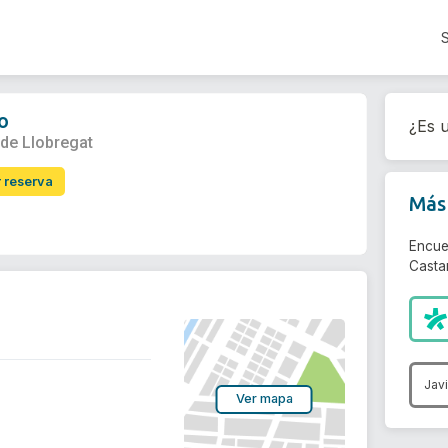
o
¿Es u
 de Llobregat
r reserva
Más 
Encue
Casta
Jav
Ver mapa