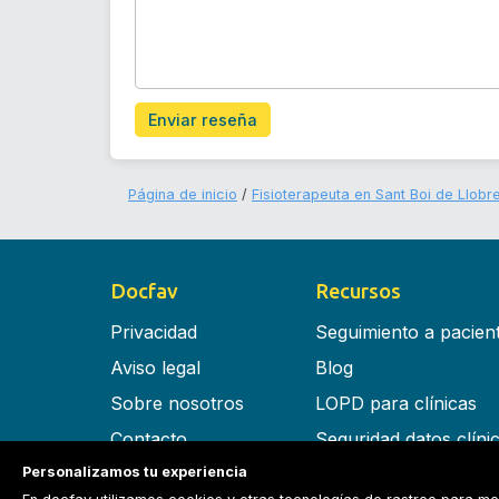
Enviar reseña
Página de inicio
Fisioterapeuta en Sant Boi de Llobr
Docfav
Recursos
Privacidad
Seguimiento a pacien
Aviso legal
Blog
Sobre nosotros
LOPD para clínicas
Contacto
Seguridad datos clíni
Personalizamos tu experiencia
Términos y condiciones
Software para clínica