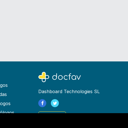
ogos
Dashboard Technologies SL
das
logos
ólogos
Registrarse
as