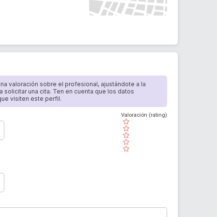
 una valoración sobre el profesional, ajustándote a la
a solicitar una cita. Ten en cuenta que los datos
e visiten este perfil.
Valoración (rating)
( )
( )
( )
( )
( )