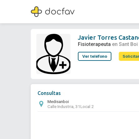
Javier Torres Castano
Fisioterapeuta
Javier Torres Castan
Fisioterapeuta
en Sant Boi
Ver teléfono
Solicita
Consultas
Medisanboi
Calle Industria, 31Local 2