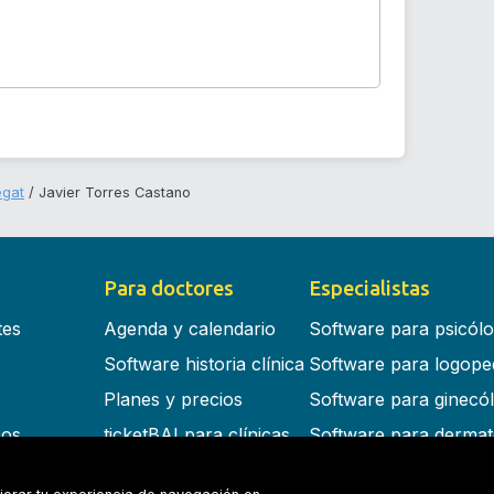
egat
Javier Torres Castano
Para doctores
Especialistas
tes
Agenda y calendario
Software para psicól
Software historia clínica
Software para logope
Planes y precios
Software para ginecó
cos
ticketBAI para clínicas
Software para dermat
s en la nube
Software para dentist